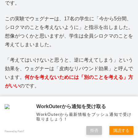
です。
この実験でウェグナーは、17名の学生に「今から5分間、
シロクマのことを考えないように」と指示を出しました。
想像がつくかと思いますが、学生は全員シロクマのことを
考えてしまいました。
「考えてはいけないと思うと、逆に考えてしまう」という
効果を、ウェグナーは「皮肉なリバウンド効果」と呼んで
います。
何かを考えないためには「別のことを考える」方
がいい
のです。
本書『スタンフォードの自分を変える教室』は、意志力を
WorkOuterから通知を受け取る
科学的に高め、自分を自動的に変えることについて説いた
WorkOuterから最新情報をプッシュ通知で受け
本です。
取りましょう！
拒否
購読する
Powered by Push7
「自分を変えたい」と考えている方にとって役立つ考え方
メニュー
ホーム
検索
トップ
サイドバー