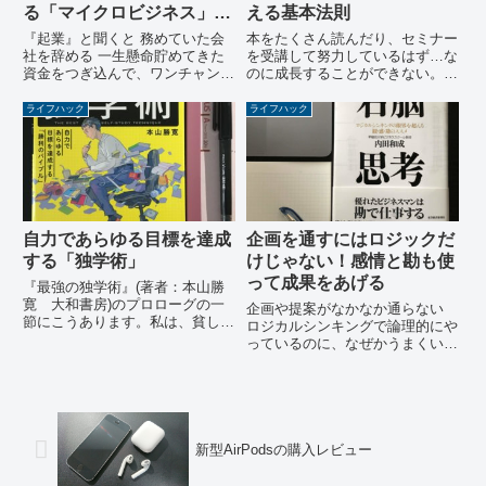
る「マイクロビジネス」と
える基本法則
は
『起業』と聞くと 務めていた会
本をたくさん読んだり、セミナー
社を辞める 一生懸命貯めてきた
を受講して努力しているはず…な
資金をつぎ込んで、ワンチャンス
のに成長することができない。
に賭けるそんな「人生の一大事」
もっと自分の意見を上手く伝えら
がイメージされるのではないでし
れるスキルを手に入れたい 発想
ライフハック
ライフハック
ょうか？貯金はいりません。会社
力や思考力を鍛えて、素晴らしい
を辞める必要もありません。主婦
アイデアを思いつけるようになり
の方でもできます。いや、むし
たい 仕事や勉強の成果を出し
ろ...
て...
自力であらゆる目標を達成
企画を通すにはロジックだ
する「独学術」
けじゃない！感情と勘も使
って成果をあげる
『最強の独学術』(著者：本山勝
寛 大和書房)のプロローグの一
企画や提案がなかなか通らない
節にこうあります。私は、貧しい
ロジカルシンキングで論理的にや
家庭で育ちました。高校時代、親
っているのに、なぜかうまくいか
は家におらず、収入はゼロ。しか
ない。 企画書は完璧なはずなの
たなく、家計を支えるために毎日
に、人が動いてくれない。仕事を
アルバイトを続けてきました。
する上で、データや数字に基づい
(中略)塾や予備校に通うことは
て論理的に、いわゆるロジカルシ
選...
ンキングで企画や提案を作成す
る...
新型AirPodsの購入レビュー