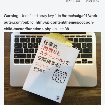
2019.03.30
2020.08.15
Warning
: Undefined array key 1 in
/home/saiga01/work-
outer.com/public_html/wp-content/themes/cocoon-
child-master/functions.php
on line
38