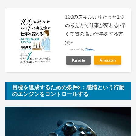
100のスキルよりたった1つ
の考え方で仕事が変わる~早
くて質の高い仕事をする方
法~
created by
Rinker
Kindle
Amazon
目標を達成するための条件2：感情という行動
のエンジンをコントロールする