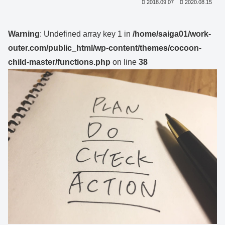
2018.09.07
2020.08.15
Warning
: Undefined array key 1 in
/home/saiga01/work-
outer.com/public_html/wp-content/themes/cocoon-
child-master/functions.php
on line
38