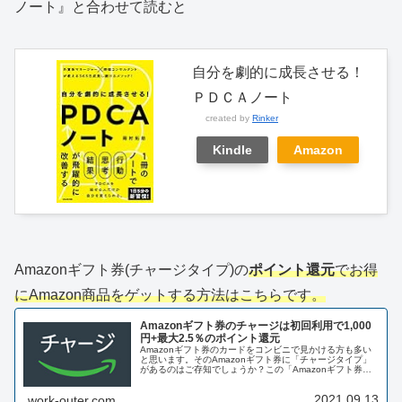
ノート』と合わせて読むと
自分を劇的に成長させる！
ＰＤＣＡノート
created by
Rinker
Kindle
Amazon
Amazonギフト券(チャージタイプ)の
ポイント還元
でお得
にAmazon商品をゲットする方法はこちらです。
Amazonギフト券のチャージは初回利用で1,000
円+最大2.5％のポイント還元
Amazonギフト券のカードをコンビニで見かける方も多い
と思います。そのAmazonギフト券に「チャージタイプ」
があるのはご存知でしょうか？この「Amazonギフト券チ
ャージタイプ」とは、実物のカードなどは使わずに
Amazonのアカウント上...
2021.09.13
work-outer.com