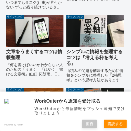
いつまでもタスク(仕事)が片付か
家庭で育ちました。高校時代、親
ない ずっと残り続けているタス
は家におらず、収入はゼロ。しか
ク(仕事)があるこれらの原因とな
たなく、家計を支えるために毎日
っているのが、いわゆる「ボトル
ライフハック
ライフハック
アルバイトを続けてきました。
ネック」です。今回は、「ボトル
(中略)塾や予備校に通うことは
ネックについての解説」と「ボト
選...
ルネックをわかりやすく...
文章をうまくするコツは情
シンプルに情報を整理する
報整理
コツは『考える枠を考え
る』
『何を書けばいいかわからない人
のための「うまく」「はやく」書
山積みの問題を解決するために情
ける文章術』(山口 拓朗著、日本
報をシンプルに整理した「2軸思
実業出版社)の目的は、「何を書
考」という思考方法があります。
けばいいか分からない」や「文章
「あらゆる問題をタテとヨコの2
がうまく書けない」という悩みを
軸で整理して考える」というもの
ライフハック
ライフハック
解決することです。「うまく」
です。『2軸思考』(木部 智之
「はやく」文章を書くために著
著、KADOKAWA)の主旨は、
WorkOuterから通知を受け取る
者...
「複雑な問題をシンプルに整理...
WorkOuterから最新情報をプッシュ通知で受け
取りましょう！
拒否
購読する
図は、考えを磨き上げるツ
【マイクロコピー】コスト
Powered by Push7
メニュー
ホーム
検索
トップ
サイドバー
ール。知識を体系的に理解
をかけずに最短で成果が出