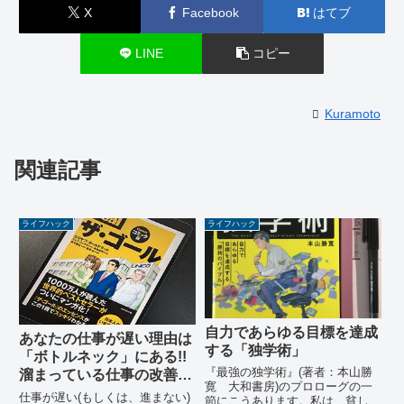
X
Facebook
はてブ
LINE
コピー
Kuramoto
関連記事
ライフハック
ライフハック
自力であらゆる目標を達成
あなたの仕事が遅い理由は
する「独学術」
「ボトルネック」にある!!
『最強の独学術』(著者：本山勝
溜まっている仕事の改善方
寛 大和書房)のプロローグの一
法
仕事が遅い(もしくは、進まない)
節にこうあります。私は、貧しい